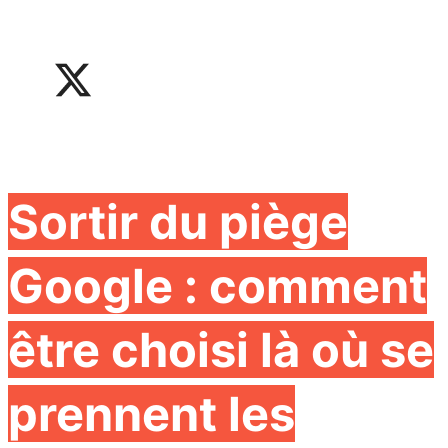
Sortir du piège
Google : comment
être choisi là où se
prennent les